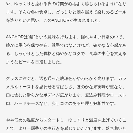
や、ゆっくりと流れる夜の時間が心地よく感じられるようになり
ます。そんな冬の食卓に、どっしりと腰を据えて楽しめるビール
を造りたいと思い、このANCHORが生まれました。
ANCHORは“錨”という意味を持ちます。揺れやすい日常の中で、
静かに重心を保つ存在。派手ではないけれど、確かな安心感があ
る。しっかりとした骨格と穏やかなコクで、食卓の中心を支える
ようなビールを目指しました。
グラスに注ぐと、透き通った琥珀色がやわらかく光ります。カラ
メルやトーストを思わせる香ばしさ、ほのかな果実味が重なり、
口に含むと滑らかなボディが広がります。煮込み料理やロースト
肉、ハードチーズなど、少しコクのある料理と好相性です。
やや低めの温度からスタートし、ゆっくりと温度を上げていくこ
とで、より一層香りの奥行きを感じていただけます。落ち着いた